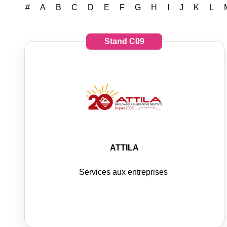
#
A
B
C
D
E
F
G
H
I
J
K
L
Stand
C09
ATTILA
Services aux entreprises