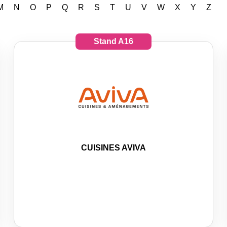
M
N
O
P
Q
R
S
T
U
V
W
X
Y
Z
Stand
A16
CUISINES AVIVA