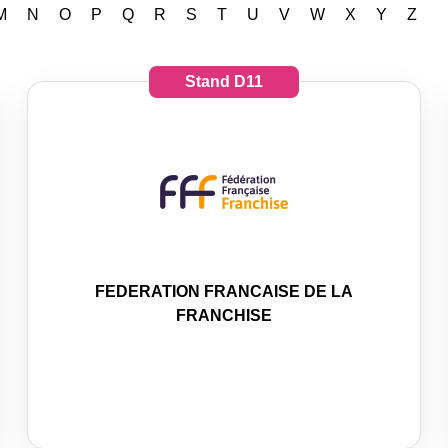
M
N
O
P
Q
R
S
T
U
V
W
X
Y
Z
Stand
D11
FEDERATION FRANCAISE DE LA
FRANCHISE