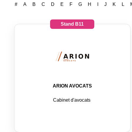
#
A
B
C
D
E
F
G
H
I
J
K
L
Stand
B11
ARION AVOCATS
Cabinet d'avocats