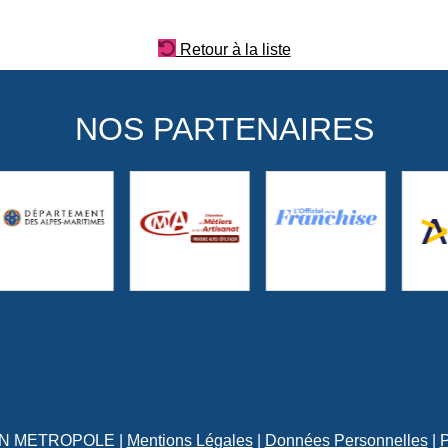
Retour à la liste
NOS PARTENAIRES
YON METROPOLE |
Mentions Légales
|
Données Personnelles
|
P