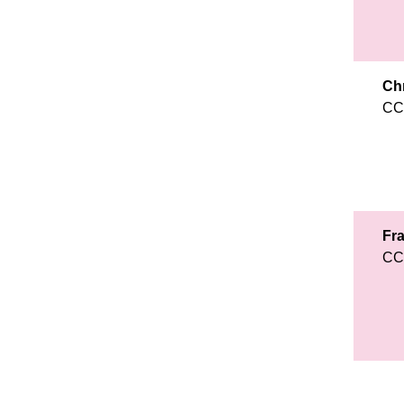
Ch
CC
Fr
CC