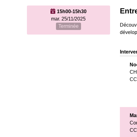
Entre
15h00-15h30
mar. 25/11/2025
Découvr
Terminée
dévelop
Interve
No
CH
CC
Ma
Con
CC