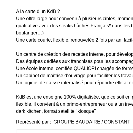
A la carte d'un KdB ?
Une offre large pour convenir à plusieurs cibles, momen
qualitative avec des steaks hâchés Français* dans les b
boulanger…)
Une carte courte, flexible, renouvelée 2 fois par an, faci
Un centre de création des recettes interne, pour dévelo
Des équipes dédiées aux franchisés pour les accompag
Une école interne, certifiée QUALIOPI chargée de former 
Un cabinet de maitrise d’ouvrage pour faciliter les trav
Un logiciel de caisse internalisé pour répondre efficac
KdB est une enseigne 100% digitalisée, que ce soit en 
flexible, il convient à un primo-entrepreneur ou à un inv
dark kitchen, format satellite "kiosque"
Représenté par :
GROUPE BAUDAIRE / CONSTANT